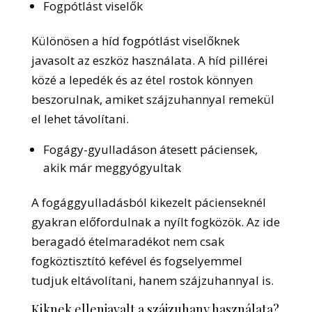
Fogpótlást viselők
Különösen a híd fogpótlást viselőknek
javasolt az eszköz használata. A híd pillérei
közé a lepedék és az étel rostok könnyen
beszorulnak, amiket szájzuhannyal remekül
el lehet távolítani.
Fogágy-gyulladáson átesett páciensek,
akik már meggyógyultak
A fogággyulladásból kikezelt pácienseknél
gyakran előfordulnak a nyílt fogközök. Az ide
beragadó ételmaradékot nem csak
fogköztisztító kefével és fogselyemmel
tudjuk eltávolítani, hanem szájzuhannyal is.
Kiknek ellenjavalt a szájzuhany használata?