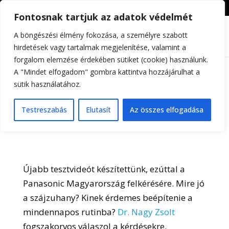
+36309605255
info@differental.hu
Fontosnak tartjuk az adatok védelmét
A böngészési élmény fokozása, a személyre szabott
hirdetések vagy tartalmak megjelenítése, valamint a
forgalom elemzése érdekében sütiket (cookie) használunk.
A "Mindet elfogadom" gombra kattintva hozzájárulhat a
sütik használatához.
Teszteltük! Panasonic
szájzuhany
Testreszabás
Elutasít
Az összes elfogadása
Újabb tesztvideót készítettünk, ezúttal a
Panasonic Magyarország felkérésére. Mire jó
a szájzuhany? Kinek érdemes beépítenie a
mindennapos rutinba?
Dr. Nagy Zsolt
fogszakorvos válaszol a kérdésekre.