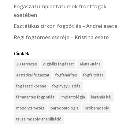
Fogászati implantátumok frontfogak
esetében
Esztétikus cirkon fogpótlás – Andrei esete
Régi fogtömés cseréje – Kristina esete
Címkék
3D tervezés
digitális fogászat
előtte-utána
esztétikai fogászat
fogfehérítés
fogfeltöltés
fogászati korona
fogínygyulladás
fémmentes fogpótlás
implantológia
kerámia héj
mosolytervezés
parodontológia
próbamosoly
teljes mosolyrehabilitáció