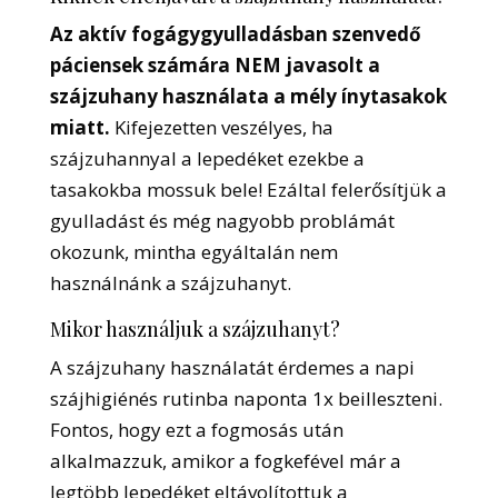
Az aktív fogágygyulladásban szenvedő
páciensek számára NEM javasolt a
szájzuhany használata a mély ínytasakok
miatt.
Kifejezetten veszélyes, ha
szájzuhannyal a lepedéket ezekbe a
tasakokba mossuk bele! Ezáltal felerősítjük a
gyulladást és még nagyobb problámát
okozunk, mintha egyáltalán nem
használnánk a szájzuhanyt.
Mikor használjuk a szájzuhanyt?
A szájzuhany használatát érdemes a napi
szájhigiénés rutinba naponta 1x beilleszteni.
Fontos, hogy ezt a fogmosás után
alkalmazzuk, amikor a fogkefével már a
legtöbb lepedéket eltávolítottuk a