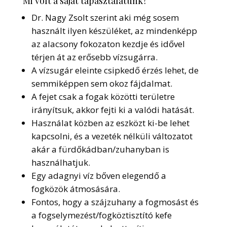
Mi volt a saját tapasztalatunk?
Dr. Nagy Zsolt szerint aki még sosem
használt ilyen készüléket, az mindenképp
az alacsony fokozaton kezdje és idővel
térjen át az erősebb vízsugárra.
A vízsugár eleinte csipkedő érzés lehet, de
semmiképpen sem okoz fájdalmat.
A fejet csak a fogak közötti területre
irányítsuk, akkor fejti ki a valódi hatását.
Használat közben az eszközt ki-be lehet
kapcsolni, és a vezeték nélküli változatot
akár a fürdőkádban/zuhanyban is
használhatjuk.
Egy adagnyi víz bőven elegendő a
fogközök átmosására.
Fontos, hogy a szájzuhany a fogmosást és
a fogselymezést/fogköztisztító kefe