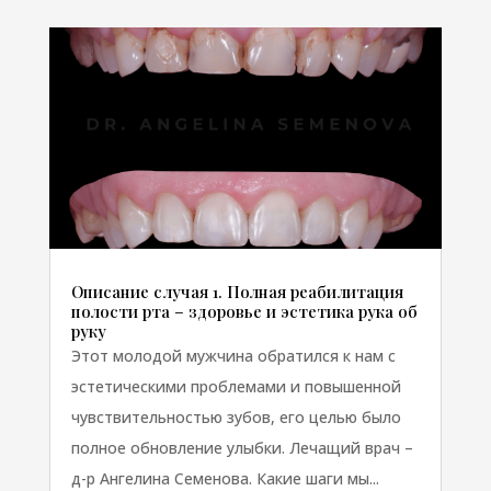
Описание случая 1. Полная реабилитация
полости рта – здоровье и эстетика рука об
руку
Этот молодой мужчина обратился к нам с
эстетическими проблемами и повышенной
чувствительностью зубов, его целью было
полное обновление улыбки. Лечащий врач –
д-р Ангелина Семенова. Какие шаги мы...