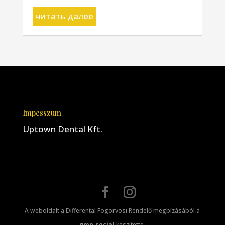
читать далее
Impesszum
Uptown Dental Kft.
A weboldalt a Differental Fogorvosi Rendelő megbízásából a
gmp.social
készítette.