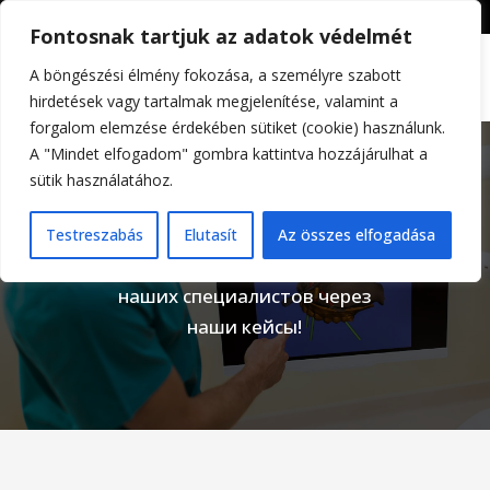
+36309605255
info@differental.hu
Fontosnak tartjuk az adatok védelmét
A böngészési élmény fokozása, a személyre szabott
hirdetések vagy tartalmak megjelenítése, valamint a
forgalom elemzése érdekében sütiket (cookie) használunk.
A "Mindet elfogadom" gombra kattintva hozzájárulhat a
sütik használatához.
Портфель
Testreszabás
Elutasít
Az összes elfogadása
Познакомьтесь с работой
наших специалистов через
наши кейсы!