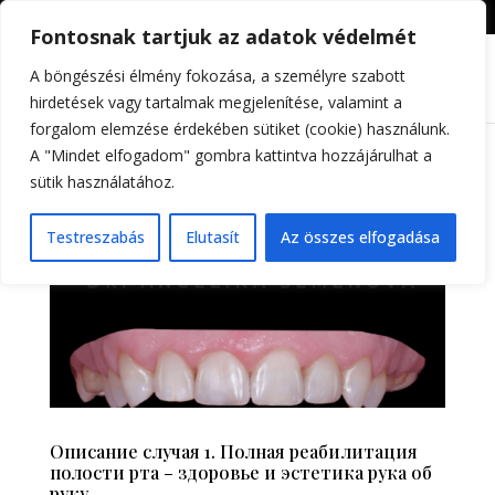
+36309605255
info@differental.hu
Fontosnak tartjuk az adatok védelmét
A böngészési élmény fokozása, a személyre szabott
hirdetések vagy tartalmak megjelenítése, valamint a
forgalom elemzése érdekében sütiket (cookie) használunk.
A "Mindet elfogadom" gombra kattintva hozzájárulhat a
sütik használatához.
Testreszabás
Elutasít
Az összes elfogadása
Описание случая 1. Полная реабилитация
полости рта – здоровье и эстетика рука об
руку