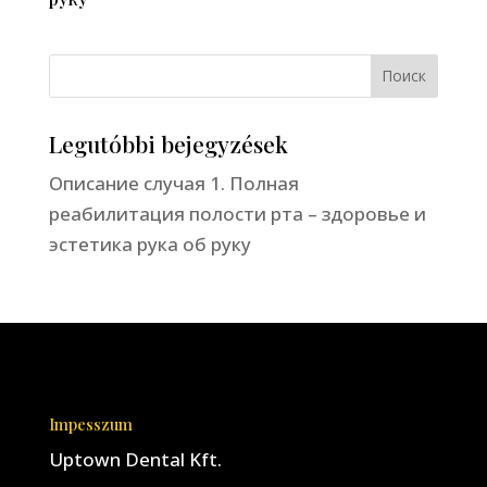
Поиск
Legutóbbi bejegyzések
Описание случая 1. Полная
реабилитация полости рта – здоровье и
эстетика рука об руку
Impesszum
Uptown Dental Kft.