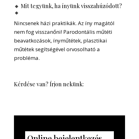
🔸
Mit tegyünk, ha ínyünk visszahúzódott?
🔸
Nincsenek házi praktikák. Az íny magától
nem fog visszanőni! Parodontális műtéti
beavatkozások, ínyműtétek, plasztikai
műtétek segítségével orvosolható a
probléma.
Kérdése van? Írjon nekünk:
Online bejelentkezés