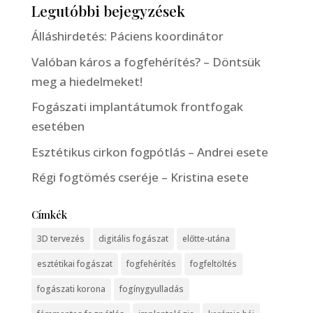
Legutóbbi bejegyzések
Álláshirdetés: Páciens koordinátor
Valóban káros a fogfehérítés? – Döntsük
meg a hiedelmeket!
Fogászati implantátumok frontfogak
esetében
Esztétikus cirkon fogpótlás – Andrei esete
Régi fogtömés cseréje – Kristina esete
Címkék
3D tervezés
digitális fogászat
előtte-utána
esztétikai fogászat
fogfehérítés
fogfeltöltés
fogászati korona
fogínygyulladás