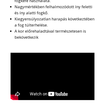
fogkefe használata.
Nagymértékben felhalmozódott íny feletti
és íny alatti fogkő.
Kiegyensúlyozatlan harapás következtében
a fog túlterhelése.
A kor előrehaladtával természetesen is
bekövetkezik