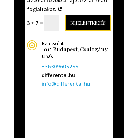
az Adatkezelési tájékoztatóban
foglaltakat.
=
3 + 7
BEJELENTKEZÉS
Kapcsolat

1015 Budapest, Csalogány
u 26.
+36309605255
differental.hu
info@differental.hu