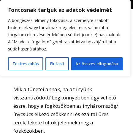
+36309605255
info@differental.hu
Fontosnak tartjuk az adatok védelmét
A böngészési élmény fokozása, a személyre szabott
hirdetések vagy tartalmak megjelenítése, valamint a
forgalom elemzése érdekében sütiket (cookie) használunk.
A "Mindet elfogadom" gombra kattintva hozzájárulhat a
sütik használatához.
Visszanő az elsorvadt fogíny?
Testreszabás
Elutasít
Az összes elfogadása
Mik a tünetei annak, ha az ínyünk
visszahúzódott?
Legkönnyebben úgy vehető
észre, hogy a fogközökben az ínyháromszög/
ínycsúcs elkezd csökkenni és ezáltal üres
terek, fekete foltok jelennek meg a
fogközökben.