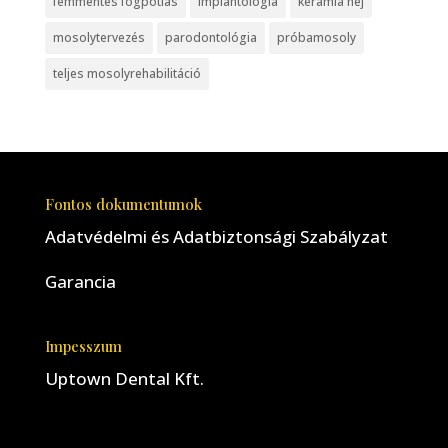
fémmentes fogpótlás
implantológia
kerámia héj
mosolytervezés
parodontológia
próbamosoly
teljes mosolyrehabilitáció
Fontos dokumentumok
Adatvédelmi és Adatbiztonsági Szabályzat
Garancia
Impesszum
Uptown Dental Kft.