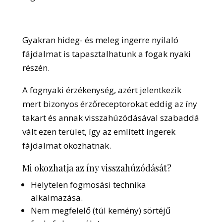
Gyakran hideg- és meleg ingerre nyilaló
fájdalmat is tapasztalhatunk a fogak nyaki
részén.
A fognyaki érzékenység, azért jelentkezik
mert bizonyos érzőreceptorokat eddig az íny
takart és annak visszahúzódásával szabaddá
vált ezen terület, így az említett ingerek
fájdalmat okozhatnak.
Mi okozhatja az íny visszahúzódását?
Helytelen fogmosási technika
alkalmazása.
Nem megfelelő (túl kemény) sörtéjű